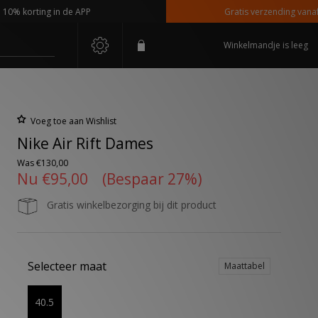
korting in de APP
Gratis verzending vanaf €110
Winkelmandje is leeg
Voeg toe aan Wishlist
Nike Air Rift Dames
Was
€130,00
Nu
€95,00
(Bespaar 27%)
Gratis winkelbezorging bij dit product
Selecteer maat
Maattabel
40.5