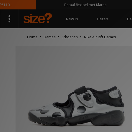
,-
Betaal flexibel met Klarna
New in
Heren
Da
Home
Dames
Schoenen
Nike Air Rift Dames