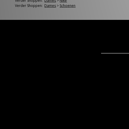
Verder Shoppen:
Dames
>
Nike
Verder Shoppen:
Dames
>
Schoenen