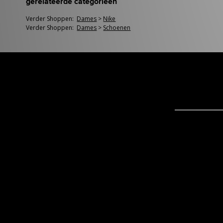
gerelateerde categorieën
Verder Shoppen:
Dames
>
Nike
Verder Shoppen:
Dames
>
Schoenen