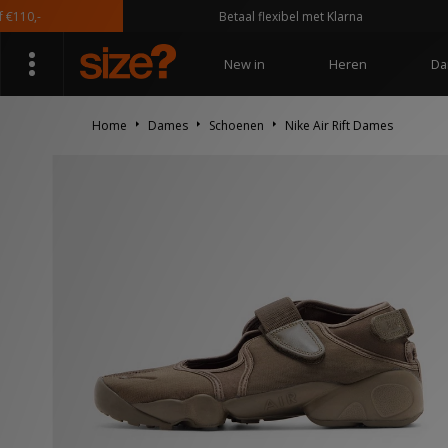
,-
Betaal flexibel met Klarna
New in
Heren
Da
Home
Dames
Schoenen
Nike Air Rift Dames