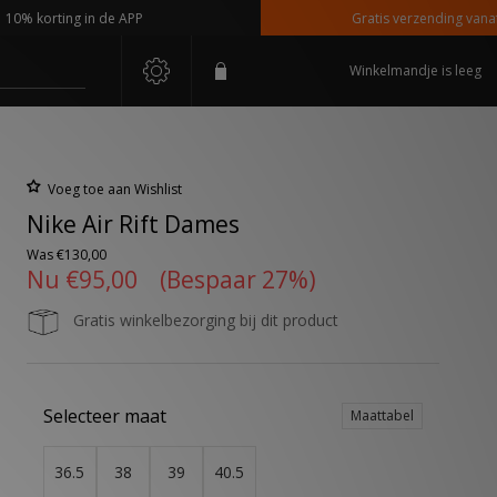
korting in de APP
Gratis verzending vanaf €110
Winkelmandje is leeg
Voeg toe aan Wishlist
Nike Air Rift Dames
Was
€130,00
Nu
€95,00
(Bespaar 27%)
Gratis winkelbezorging bij dit product
Selecteer maat
Maattabel
36.5
38
39
40.5