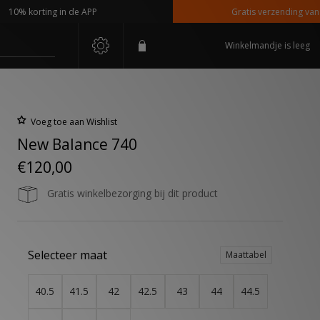
 korting in de APP
Gratis verzending vanaf €11
Winkelmandje is leeg
Voeg toe aan Wishlist
New Balance 740
€120,00
Gratis winkelbezorging bij dit product
Selecteer maat
Maattabel
40.5
41.5
42
42.5
43
44
44.5