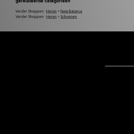
gerelateerde categorieën
Verder Shoppen:
Heren
>
New Balance
Verder Shoppen:
Heren
>
Schoenen