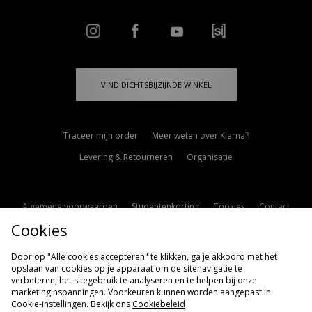
VIND DICHTSBIJZIJNDE WINKEL
Traceer mijn order
Meer weten over Klarna?
Levering & Retourneren
Organisatie
Algemene voorwaarden
Studentenkorting
Cookies
Contact
Cookies
Cookie Instellingen
Modern Slavery Statement
Door op "Alle cookies accepteren" te klikken, ga je akkoord met het
opslaan van cookies op je apparaat om de sitenavigatie te
verbeteren, het sitegebruik te analyseren en te helpen bij onze
marketinginspanningen. Voorkeuren kunnen worden aangepast in
Cookie-instellingen. Bekijk ons
Cookiebeleid