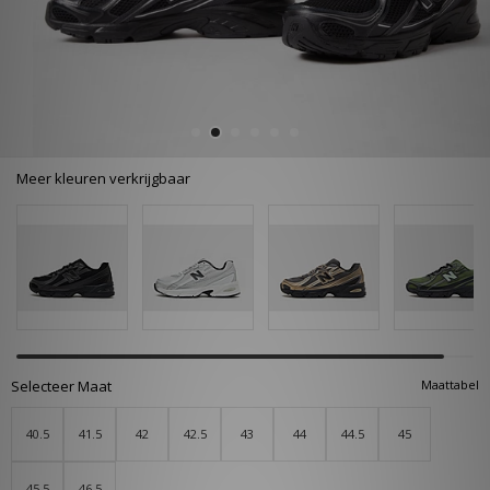
Meer kleuren verkrijgbaar
Selecteer Maat
Maattabel
40.5
41.5
42
42.5
43
44
44.5
45
45.5
46.5