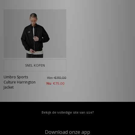
SNEL KOPEN
Umbro Sports
Was
€110,00
Culture Harrington
Nu
€75,00
Jacket
Bekijk de volledige site van size?
Download onze app