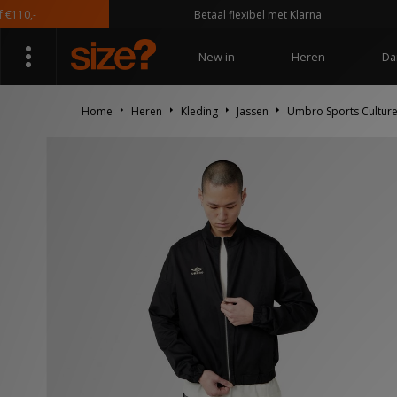
,-
Betaal flexibel met Klarna
New in
Heren
Da
Home
Heren
Kleding
Jassen
Umbro Sports Culture