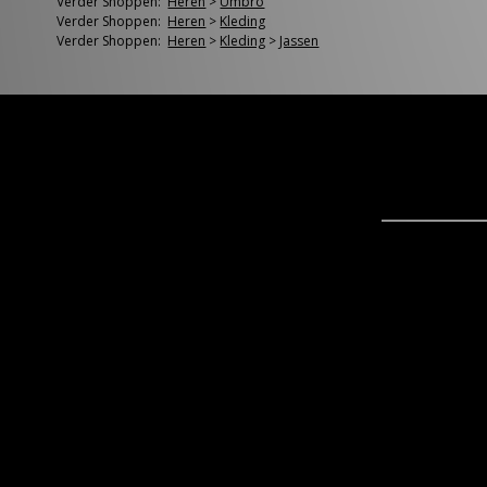
Verder Shoppen:
Heren
>
Umbro
Verder Shoppen:
Heren
>
Kleding
Verder Shoppen:
Heren
>
Kleding
>
Jassen