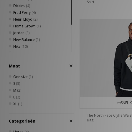
Shirt
Dickies
(4)
Fred Perry
(4)
Henri Lloyd
(2)
Home Grown
(1)
Jordan
(3)
New Balance
(1)
Nike
(10)
On Running
(1)
PUMA
(1)
Maat
Reebok
(17)
The North Face
(4)
One size
(1)
Umbro
(2)
S
(3)
Vans
(1)
M
(2)
L
(2)
SNEL 
XL
(1)
The North Face Clyffe Wais
Bag
Categorieën
Heren
(4)