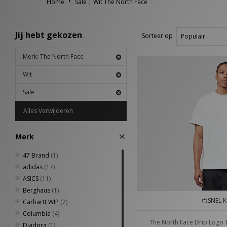
Home
Sale | Wit The North Face
Jij hebt gekozen
Sorteer op
Merk: The North Face
Wit
Sale
Alles Verwijderen
Merk
47 Brand
(1)
adidas
(17)
ASICS
(11)
Berghaus
(1)
SNEL 
Carhartt WIP
(7)
Columbia
(4)
The North Face Drip Logo 
Diadora
(1)