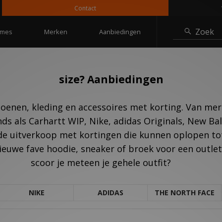
Contact
10% 
Zoek
mes
Merken
Aanbiedingen
size? Aanbiedingen
hoenen, kleding en accessoires met korting. Van merk
nds als Carhartt WIP, Nike, adidas Originals, New Ba
de uitverkoop met kortingen die kunnen oplopen tot 
ieuwe fave hoodie, sneaker of broek voor een outlet p
scoor je meteen je gehele outfit?
NIKE
ADIDAS
THE NORTH FACE