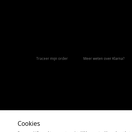
Traceer mijn order
Meer weten over Klarna?
Cookies