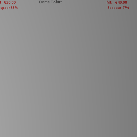
u
Nu
Dome T-Shirt
€30,00
€40,00
spaar 33%
Bespaar 27%