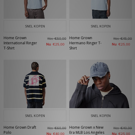
SNEL KOPEN
SNEL KOPEN
Home Grown
Home Grown
Was
Was
€50,00
€45,00
International Ringer
Hermano Ringer T-
Nu
Nu
€25,00
€25,00
T-Shirt
Shirt
SNEL KOPEN
SNEL KOPEN
Home Grown Draft
Home Grown x New
Was
Was
€60,00
€40,00
Polo
Era MLB Los Angeles
Nu
Nu
€40,00
€25,00