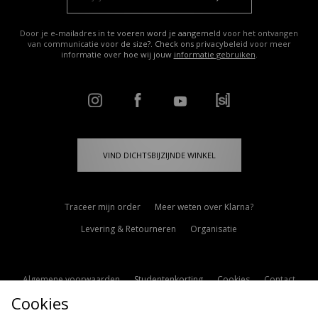
Door je e-mailadres in te voeren word je aangemeld voor het ontvangen
van communicatie voor de size?. Check ons privacybeleid voor meer
informatie over hoe wij jouw
informatie gebruiken
.
VIND DICHTSBIJZIJNDE WINKEL
Traceer mijn order
Meer weten over Klarna?
Levering & Retourneren
Organisatie
Algemene voorwaarden
Studentenkorting
Cookies
Contact
Cookies
Cookie Instellingen
Modern Slavery Statement