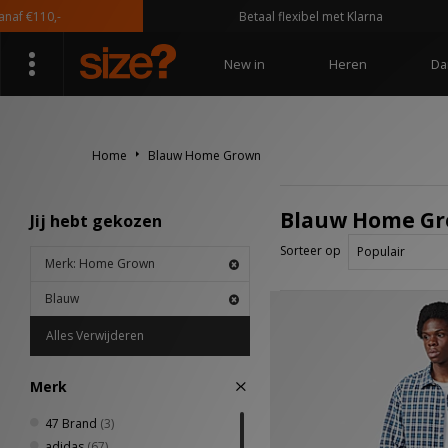
€110,-
Betaal flexibel met Klarna
New in
Heren
Da
Home
Blauw Home Grown
Blauw Home G
Jij hebt gekozen
Sorteer op
Merk: Home Grown
Blauw
Alles Verwijderen
Merk
47 Brand
(3)
adidas
(67)