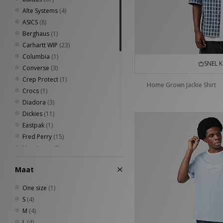
Alte Systems
(4)
ASICS
(8)
Berghaus
(1)
Carhartt WIP
(23)
Columbia
(1)
SNEL 
Converse
(3)
Crep Protect
(1)
Home Grown Jackie Shirt
Crocs
(1)
Diadora
(3)
Dickies
(11)
Eastpak
(1)
Fred Perry
(15)
Havaianas
(2)
Henri Lloyd
(2)
Maat
HOKA
(1)
Home Grown
(7)
One size
(1)
Jordan
(5)
S
(4)
Medicom
(1)
M
(4)
New Balance
(4)
L
(4)