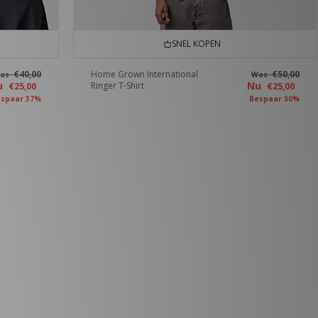
SNEL KOPEN
€40,00
Home Grown International
€50,00
as
Was
u
Nu
Ringer T-Shirt
€25,00
€25,00
spaar 37%
Bespaar 50%