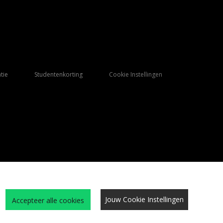
tie
Studentenkorting
Cookie Instellingen
Jouw Cookie Instellingen
Accepteer alle cookies
Qs
Algemene Voorwaarden
Cookies
Vacatures
Site beveiliging
privacy