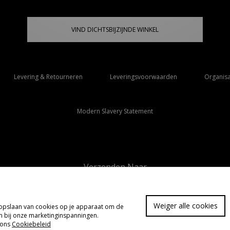
VIND DICHTSBIJZIJNDE WINKEL
Levering & Retourneren
Leveringsvoorwaarden
Organisa
Modern Slavery Statement
Verzenden Naar
Nederland
Weiger alle cookies
t opslaan van cookies op je apparaat om de
FA
pen bij onze marketinginspanningen.
 ons
Cookiebeleid