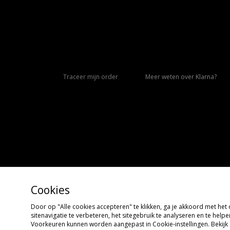
Traceer mijn order
Meer weten over Klarna?
Cookies
Door op "Alle cookies accepteren" te klikken, ga je akkoord met he
Copyright © 2026 size?, Alle rechten voorbehouden
sitenavigatie te verbeteren, het sitegebruik te analyseren en te hel
Voorkeuren kunnen worden aangepast in Cookie-instellingen. Bekijk