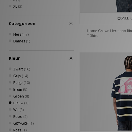
New Era
(6)
XL
(3)
Nike
(21)
Oakley
(1)
SNEL 
Categorieën
PUMA
(2)
Reebok
(1)
Home Grown Hermano Rin
Heren
(7)
T-Shirt
Saucony
(2)
Dames
(1)
Sergio Tacchini
(12)
Timberland
(5)
Umbro
(5)
Kleur
Vans
(4)
Zwart
(16)
VISIT
(3)
Grijs
(14)
Von Dutch
(3)
Beige
(10)
XLARGE
(1)
Bruin
(9)
Groen
(8)
Blauw
(7)
Wit
(3)
Rood
(2)
GRY-GRF'
(1)
Roze
(1)