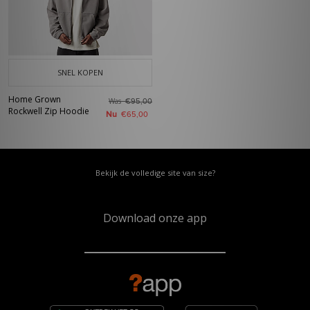
SNEL KOPEN
Home Grown
Was
€95,00
Rockwell Zip Hoodie
Nu
€65,00
Bekijk de volledige site van size?
Download onze app