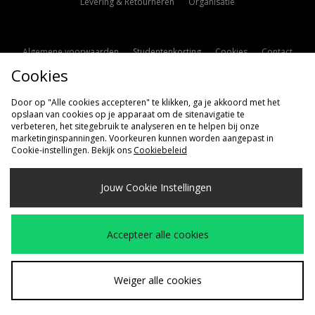
Levering & Retourneren
Organisatie
Algemene voorwaarden
Studentenkorting
Cookies
Contact
Cookies
Cookie Instellingen
Modern Slavery Statement
Door op "Alle cookies accepteren" te klikken, ga je akkoord met het
opslaan van cookies op je apparaat om de sitenavigatie te
verbeteren, het sitegebruik te analyseren en te helpen bij onze
marketinginspanningen. Voorkeuren kunnen worden aangepast in
Cookie-instellingen. Bekijk ons
Cookiebeleid
Verzenden Naar
Jouw Cookie Instellingen
Nederland
Wij accepteren de volgende betaalmethoden
Accepteer alle cookies
Bezoek onze bedrijfspagina
www.jdplc.com
Weiger alle cookies
Copyright © 2026 size?, Alle rechten voorbehouden