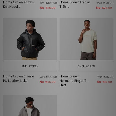
Home Grown Kombu
Home Grown Franko
Was
Was
€105,00
€50,00
Knit Hoodie
T-Shirt
Nu
Nu
€45,00
€25,00
SNEL KOPEN
SNEL KOPEN
Home Grown Cronos
Home Grown
Was
Was
€175,00
€45,00
PU Leather Jacket
Hermano Ringer T-
Nu
Nu
€55,00
€16,00
Shirt