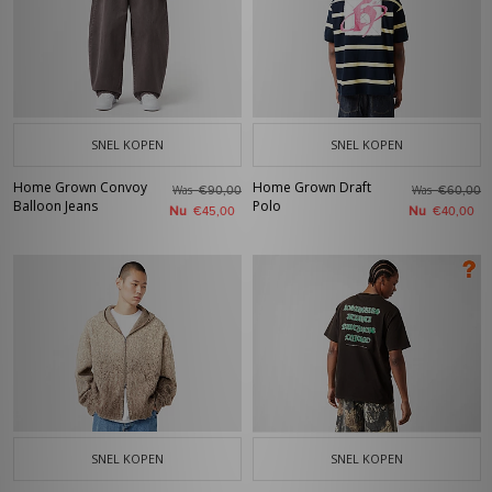
SNEL KOPEN
SNEL KOPEN
Home Grown Convoy
Home Grown Draft
Was
Was
€90,00
€60,00
Balloon Jeans
Polo
Nu
Nu
€45,00
€40,00
SNEL KOPEN
SNEL KOPEN