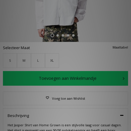
Selecteer Maat
Maattabel
S
M
L
XL
Toevoegen aan Winkelmandje
Voeg toe aan Wishlist
Beschrijving
Het Jasper Shirt van Home Grown is een stijlvolle laag voor casual dagen.
Het shirt is gemaakt van een 50/50 polykatoenmix en heeft een boxy