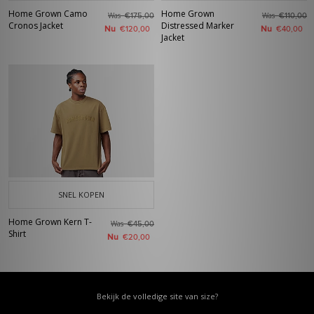
Home Grown Camo
Home Grown
Was
Was
€175,00
€110,00
Cronos Jacket
Distressed Marker
Nu
Nu
€120,00
€40,00
Jacket
SNEL KOPEN
Home Grown Kern T-
Was
€45,00
Shirt
Nu
€20,00
Bekijk de volledige site van size?