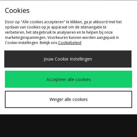
Cookies
Door op "Alle cookies accepteren" te klikken, ga je akkoord met het
opslaan van cookies op je apparaat om de sitenavigatie te
verbeteren, het sitegebruik te analyseren en te helpen bij onze
marketinginspanningen. Voorkeuren kunnen worden aangepast in
Cookie-instellingen. Bekijk ons
Cookiebeleid
SNEL KOPEN
SNEL KOPEN
Jouw Cookie Instellingen
adidas Originals Stan
adidas Originals
€120,00
€110,00
Smith 80s
Torino 'The Torino
Accepteer alle cookies
Job' - size? exclusive
Weiger alle cookies