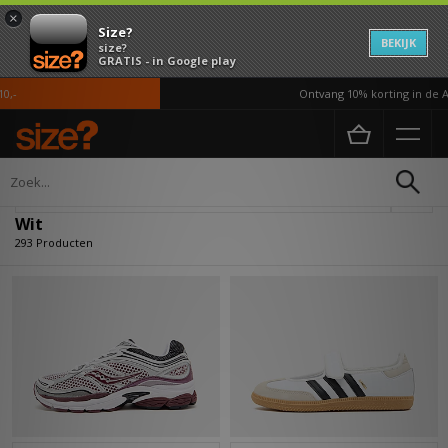
×
Size?
BEKIJK
size?
GRATIS - in Google play
Ontvang 10% korting in de APP*
Home
Wit
Verfijn
Wit
293 Producten