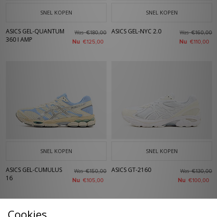
SNEL KOPEN
SNEL KOPEN
ASICS GEL-QUANTUM
ASICS GEL-NYC 2.0
Was
Was
€180,00
€160,00
360 I AMP
Nu
Nu
€125,00
€110,00
SNEL KOPEN
SNEL KOPEN
ASICS GEL-CUMULUS
ASICS GT-2160
Was
Was
€150,00
€130,00
16
Nu
Nu
€105,00
€100,00
Cookies