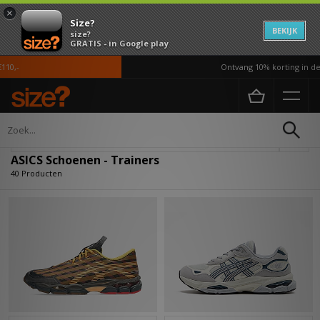
×
Size?
BEKIJK
size?
GRATIS - in Google play
Ontvang 10% korting in de APP*
Home
Heren
Schoenen
Verfijn
ASICS Schoenen - Trainers
40 Producten