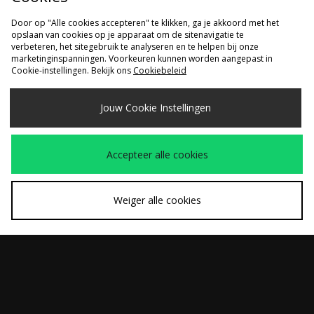
Door op "Alle cookies accepteren" te klikken, ga je akkoord met het
opslaan van cookies op je apparaat om de sitenavigatie te
verbeteren, het sitegebruik te analyseren en te helpen bij onze
marketinginspanningen. Voorkeuren kunnen worden aangepast in
Cookie-instellingen. Bekijk ons
Cookiebeleid
SNEL KOPEN
SNEL KOPEN
Jouw Cookie Instellingen
ASICS GEL-SD-LYTE
ASICS GT-2160
Was
Was
€160,00
€130,00
Nu
Nu
€110,00
€95,00
Accepteer alle cookies
Weiger alle cookies
SNEL KOPEN
SNEL KOPEN