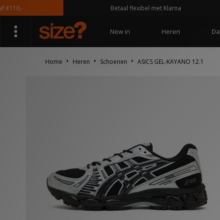
0,-
Betaal flexibel met Klarna
New in
Heren
Da
Home
Heren
Schoenen
ASICS GEL-KAYANO 12.1