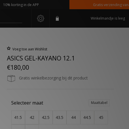
 korting in de APP
Gratis verzending vanaf €11
Winkelmandje is leeg
Voeg toe aan Wishlist
ASICS GEL-KAYANO 12.1
€180,00
Gratis winkelbezorging bij dit product
Selecteer maat
Maattabel
41.5
42
42.5
43.5
44
44.5
45