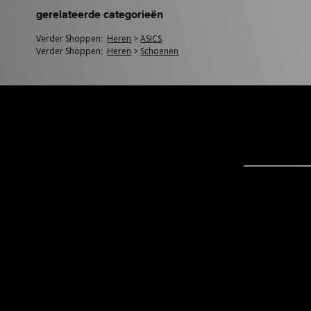
gerelateerde categorieën
Verder Shoppen:
Heren
>
ASICS
Verder Shoppen:
Heren
>
Schoenen