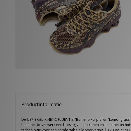
Productinformatie
De US7-S GEL-KINETIC FLUENT in 'Beniimo Purple' en 'Lemongrass' 
heeft het bovenwerk een botsing van patronen en leent het technis
technologie voor een comfortabele loopervaring. | 1203A973.50