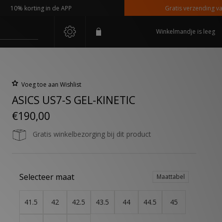
0% korting in de APP
Gratis verzending vanaf €
Winkelmandje is leeg
Voeg toe aan Wishlist
ASICS US7-S GEL-KINETIC
€190,00
Gratis winkelbezorging bij dit product
Selecteer maat
Maattabel
41.5
42
42.5
43.5
44
44.5
45