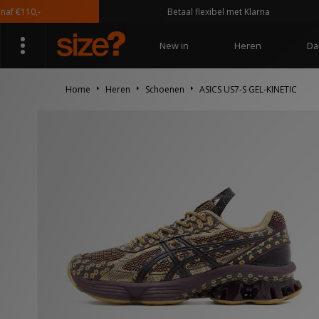
110,-
Betaal flexibel met Klarna
New in
Heren
Da
Home
Heren
Schoenen
ASICS US7-S GEL-KINETIC