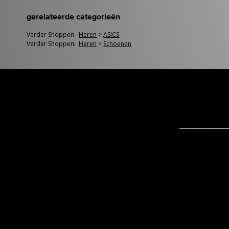
gerelateerde categorieën
Verder Shoppen:
Heren
>
ASICS
Verder Shoppen:
Heren
>
Schoenen