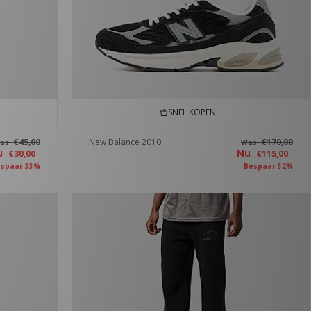
SNEL KOPEN
€45,00
New Balance 2010
€170,00
as
Was
u
Nu
€30,00
€115,00
spaar 33%
Bespaar 32%