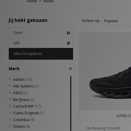
Home
Heren
Jij hebt gekozen
Sorteer op
Zwart
Sale
Alles Verwijderen
Merk
adidas
(18)
Alte Systems
(1)
ASICS
(2)
Berghaus
(2)
Carhartt WIP
(17)
Clarks Originals
(1)
SNEL 
Columbia
(9)
Dickies
(8)
On Running Cloudtilt