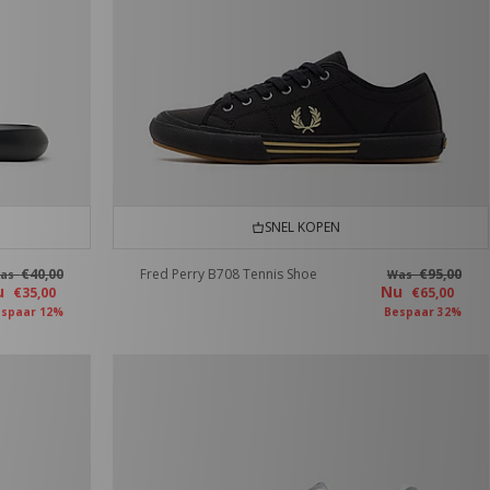
SNEL KOPEN
€40,00
Fred Perry B708 Tennis Shoe
€95,00
as
Was
u
Nu
€35,00
€65,00
spaar 12%
Bespaar 32%