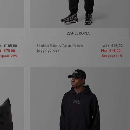
SNEL KOPEN
€105,00
Umbro Sports Culture Iconic
€65,00
as
Was
u
Nu
Joggingbroek
€75,00
€45,00
spaar 29%
Bespaar 31%