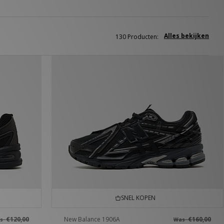
Alles bekijken
130 Producten:
SNEL KOPEN
€120,00
New Balance 1906A
€160,00
as
Was