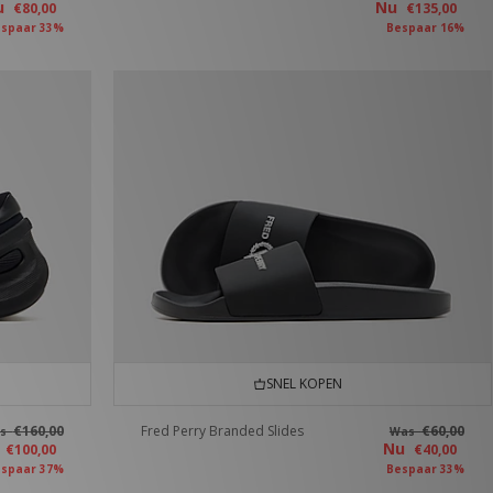
u
Nu
€80,00
€135,00
spaar 33%
Bespaar 16%
SNEL KOPEN
€160,00
Fred Perry Branded Slides
€60,00
as
Was
u
Nu
€100,00
€40,00
spaar 37%
Bespaar 33%