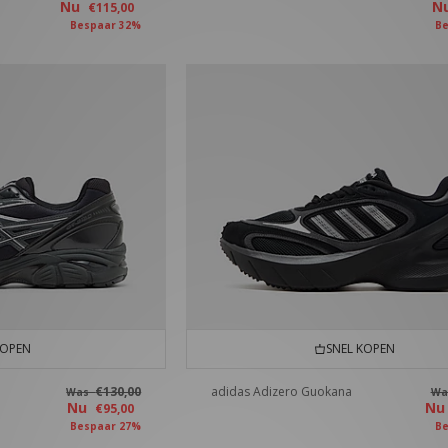
Nu
N
€115,00
Bespaar 32%
Be
KOPEN
SNEL KOPEN
€130,00
adidas Adizero Guokana
Was
W
Nu
N
€95,00
Bespaar 27%
Be