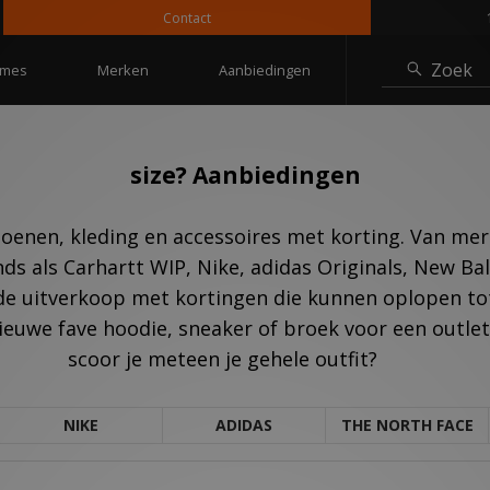
Contact
10% korti
Zoek
mes
Merken
Aanbiedingen
size? Aanbiedingen
hoenen, kleding en accessoires met korting. Van merk
nds als Carhartt WIP, Nike, adidas Originals, New Ba
de uitverkoop met kortingen die kunnen oplopen tot 
ieuwe fave hoodie, sneaker of broek voor een outlet p
scoor je meteen je gehele outfit?
NIKE
ADIDAS
THE NORTH FACE