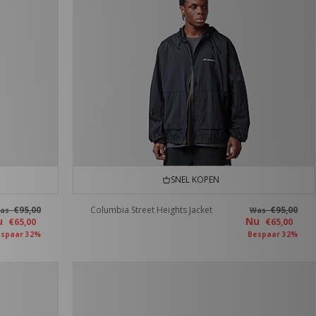
SNEL KOPEN
€95,00
Columbia Street Heights Jacket
€95,00
as
Was
u
Nu
€65,00
€65,00
spaar 32%
Bespaar 32%