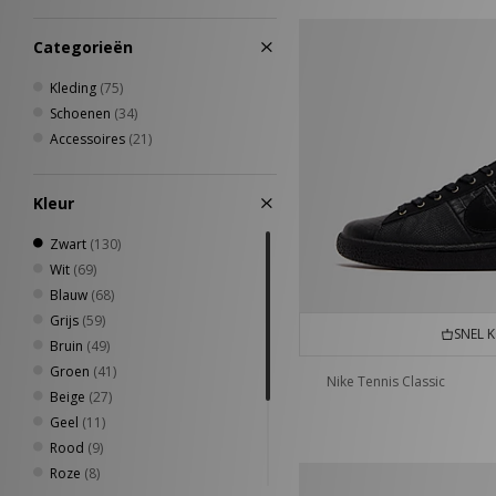
36
(1)
37
(1)
Categorieën
38
(1)
39
(4)
Kleding
(75)
40
(7)
Schoenen
(34)
40.5
(10)
Accessoires
(21)
41
(12)
41.5
(2)
Kleur
42
(15)
42.5
(8)
Zwart
(130)
43
(12)
Wit
(69)
43.5
(2)
Blauw
(68)
44
(9)
Grijs
(59)
SNEL 
44.5
(11)
Bruin
(49)
45
(8)
Groen
(41)
Nike Tennis Classic
45.5
(4)
Beige
(27)
46
(6)
Geel
(11)
46.5
(3)
Rood
(9)
47
(2)
Roze
(8)
47.5
(1)