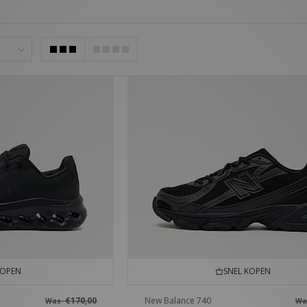
KOPEN
SNEL KOPEN
€170,00
New Balance 740
Was
W