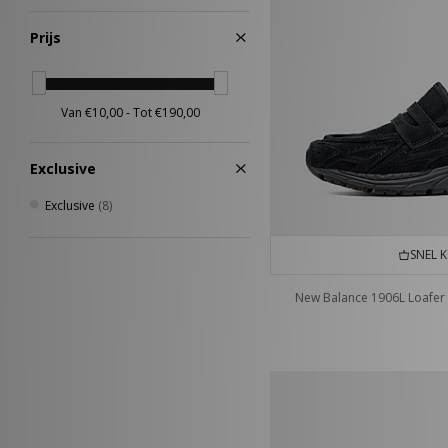
Oranje
(7)
48
(1)
Meerkleurig
(2)
Prijs
Goud
(1)
Paars
(1)
Zilver
(1)
Exclusive
Exclusive
(8)
SNEL 
New Balance 1906L Loafer