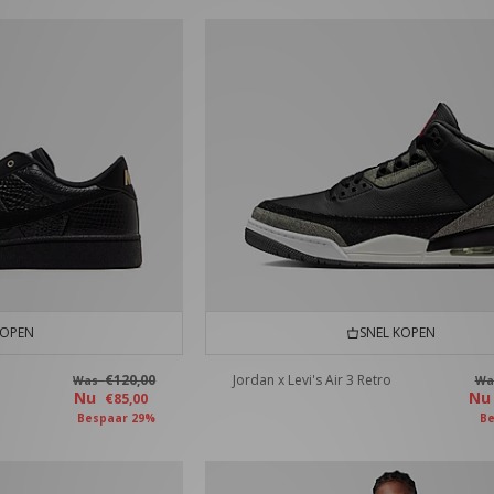
KOPEN
SNEL KOPEN
€120,00
Jordan x Levi's Air 3 Retro
Was
W
Nu
N
€85,00
Bespaar 29%
Be