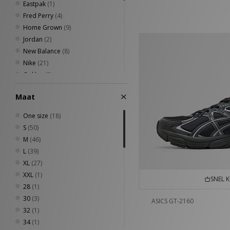
Eastpak
(1)
Fred Perry
(4)
Home Grown
(9)
Jordan
(2)
New Balance
(8)
Nike
(21)
Oakley
(3)
On Running
(2)
Maat
PUMA
(1)
Reebok
(3)
One size
(18)
Sergio Tacchini
(3)
S
(50)
The North Face
(3)
M
(46)
Timberland
(2)
L
(39)
UGG
(1)
XL
(27)
Umbro
(6)
XXL
(1)
SNEL 
Vans
(1)
28
(1)
VISIT
(2)
30
(3)
ASICS GT-2160
32
(1)
34
(1)