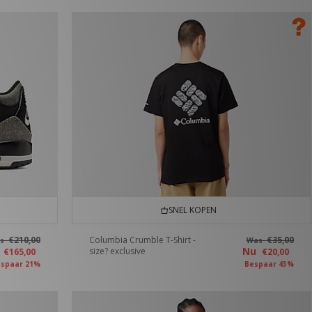
SNEL KOPEN
€210,00
Columbia Crumble T-Shirt -
€35,00
as
Was
u
Nu
size? exclusive
€165,00
€20,00
spaar 21%
Bespaar 43%