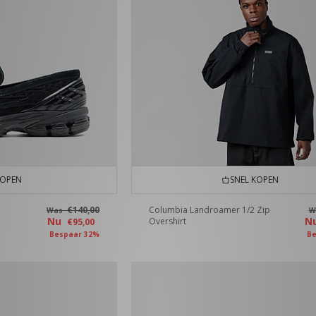
KOPEN
SNEL KOPEN
€140,00
Columbia Landroamer 1/2 Zip
Was
W
Nu
N
Overshirt
€95,00
Bespaar 32%
Be