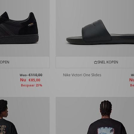
KOPEN
SNEL KOPEN
€110,00
Nike Victori One Slides
Was
W
Nu
N
€85,00
Bespaar 23%
Be