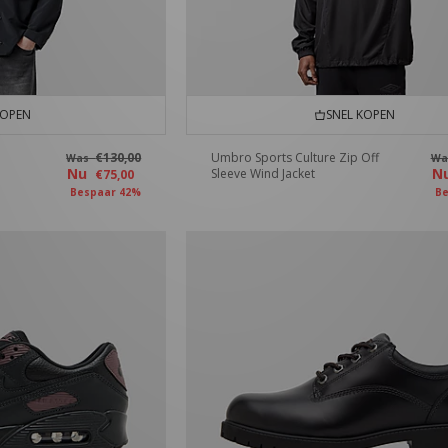
KOPEN
SNEL KOPEN
€130,00
Umbro Sports Culture Zip Off
Was
W
Nu
N
Sleeve Wind Jacket
€75,00
Bespaar 42%
Be