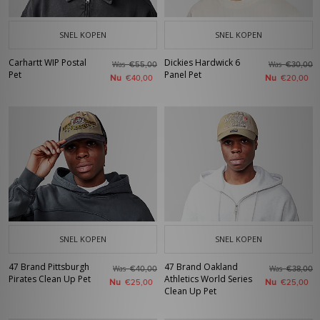
SNEL KOPEN
SNEL KOPEN
Carhartt WIP Postal
Dickies Hardwick 6
Was
Was
€55,00
€30,00
Pet
Panel Pet
Nu
Nu
€40,00
€20,00
SNEL KOPEN
SNEL KOPEN
47 Brand Pittsburgh
47 Brand Oakland
Was
Was
€40,00
€38,00
Pirates Clean Up Pet
Athletics World Series
Nu
Nu
€25,00
€25,00
Clean Up Pet