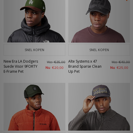
SNEL KOPEN
SNEL KOPEN
New Era LA Dodgers
Alte Systems x 47
Was
Was
€35,00
€40,00
Suede Visor 9FORTY
Brand Sparse Clean
Nu
Nu
€20,00
€25,00
E-Frame Pet
Up Pet