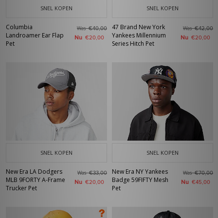
SNEL KOPEN
SNEL KOPEN
Columbia
47 Brand New York
Was
Was
€40,00
€42,00
Landroamer Ear Flap
Yankees Millennium
Nu
Nu
€20,00
€20,00
Pet
Series Hitch Pet
SNEL KOPEN
SNEL KOPEN
New Era LA Dodgers
New Era NY Yankees
Was
Was
€33,00
€70,00
MLB 9FORTY A-Frame
Badge 59FIFTY Mesh
Nu
Nu
€20,00
€45,00
Trucker Pet
Pet