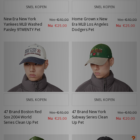
SNEL KOPEN
SNEL KOPEN
New Era New York
Home Grown x New
Was
Was
€40,00
€40,00
Yankees MLB Washed
Era MLB Los Angeles
Nu
Nu
€25,00
€25,00
Paisley 9TWENTY Pet
Dodgers Pet
SNEL KOPEN
SNEL KOPEN
47 Brand Boston Red
47 Brand New York
Was
Was
€40,00
€40,00
Sox 2004 World
Subway Series Clean
Nu
Nu
€25,00
€20,00
Series Clean Up Pet
Up Pet