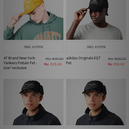
SNEL KOPEN
SNEL KOPEN
47 Brand New York
adidas Originals EQT
Was
Was
€40,00
€25,00
Yankees Pettain Pet -
Pet
Nu
Nu
€25,00
€16,00
size? exclusive