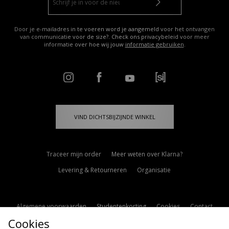
Door je e-mailadres in te voeren word je aangemeld voor het ontvangen
van communicatie voor de size?. Check ons privacybeleid voor meer
informatie over hoe wij jouw
informatie gebruiken
.
VIND DICHTSBIJZIJNDE WINKEL
Traceer mijn order
Meer weten over Klarna?
Levering & Retourneren
Organisatie
Algemene voorwaarden
Studentenkorting
Cookies
Contact
Cookies
Cookie Instellingen
Modern Slavery Statement