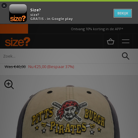
×
Size?
BEKIJK
size?
GRATIS - in Google play
Ontvang 10% korting in de APP*
Home
Dames
Accessoires
Petten
47 Brand Pittsburgh Pirates Clean Up Pet
Was
€40,00
Nu
€25,00
(Bespaar 37%)