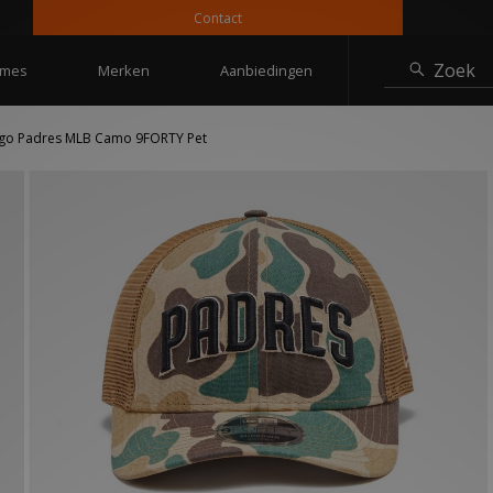
Contact
1
Zoek
mes
Merken
Aanbiedingen
ego Padres MLB Camo 9FORTY Pet