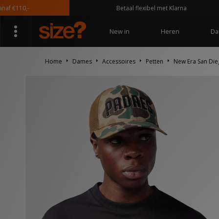
€110,-
Betaal flexibel met Klarna
New in
Heren
Da
Home
Dames
Accessoires
Petten
New Era San Di