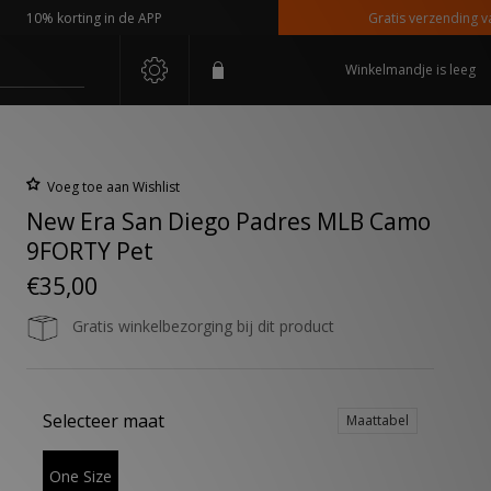
0% korting in de APP
Gratis verzending vanaf 
Winkelmandje is leeg
Voeg toe aan Wishlist
New Era San Diego Padres MLB Camo
9FORTY Pet
€35,00
Gratis winkelbezorging bij dit product
Selecteer maat
Maattabel
One Size