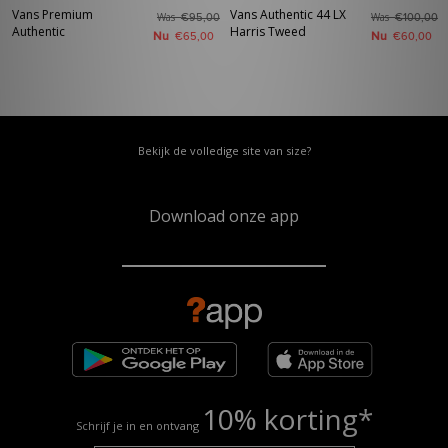
Vans Premium
Vans Authentic 44 LX
Was
Was
€95,00
€100,00
Authentic
Harris Tweed
Nu
Nu
€65,00
€60,00
Bekijk de volledige site van size?
Download onze app
10% korting*
Schrijf je in en ontvang