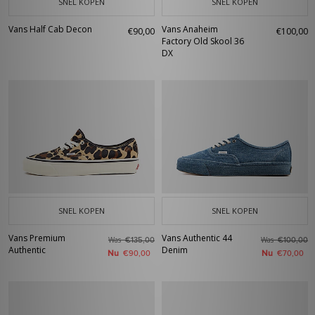
SNEL KOPEN
SNEL KOPEN
Vans Half Cab Decon
Vans Anaheim
€90,00
€100,00
Factory Old Skool 36
DX
SNEL KOPEN
SNEL KOPEN
Vans Premium
Vans Authentic 44
Was
Was
€135,00
€100,00
Authentic
Denim
Nu
Nu
€90,00
€70,00