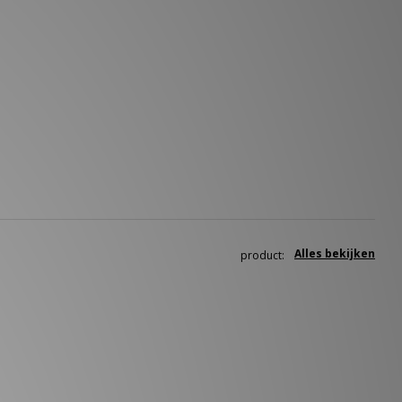
Alles bekijken
product: