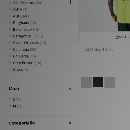
Alte Systems
(40)
ANTA
(1)
ASICS
(46)
Berghaus
(12)
Birkenstock
(13)
Carhartt WIP
(175)
SNEL 
Clarks Originals
(12)
Columbia
(36)
ALTE Grip T-Shirt
Converse
(16)
Crep Protect
(18)
Crocs
(4)
DC Shoes
(3)
1
Diadora
(6)
Maat
Dickies
(40)
Eastpak
(14)
S
(1)
Fred Perry
(49)
M
(1)
Havaianas
(5)
Henri Lloyd
(6)
Categorieën
HOKA
(9)
Home Grown
(71)