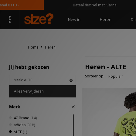
f €110,-
Betaal flexibel met Klarna
New in
Heren
Da
Home
Heren
Heren - ALTE
Jij hebt gekozen
Sorteer op
Merk: ALTE
Alles Verwijderen
Merk
47 Brand
(14)
adidas
(318)
ALTE
(1)