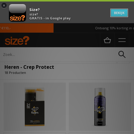
×
Size?
BEKIJK
size?
GRATIS - in Google play
10,-
Ontvang 10% korting in de 
Home
Heren
Verfijn
Heren - Crep Protect
18 Producten