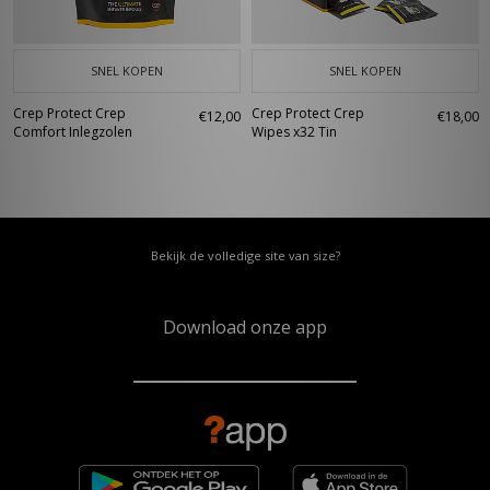
SNEL KOPEN
SNEL KOPEN
Crep Protect Crep
Crep Protect Crep
€12,00
€18,00
Comfort Inlegzolen
Wipes x32 Tin
Bekijk de volledige site van size?
Download onze app