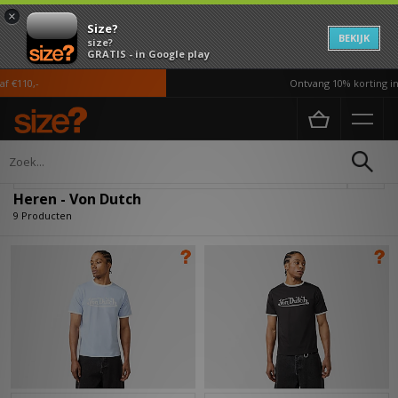
×
Size?
BEKIJK
size?
GRATIS - in Google play
€110,-
Ontvang 10% korting in 
Home
Heren
Verfijn
Heren - Von Dutch
9 Producten