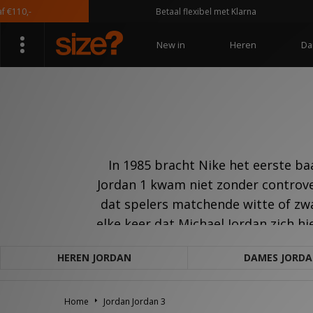
10,-
Betaal flexibel met Klarna
New in
Heren
Da
In 1985 bracht Nike het eerste b
Jordan 1 kwam niet zonder controv
dat spelers matchende witte of zw
elke keer dat Michael Jordan zich hi
HEREN JORDAN
DAMES JORD
Home
Jordan Jordan 3