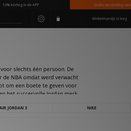
% korting in de APP
Gratis verzending vanaf €1
Winkelmandje is leeg
voor slechts één persoon. De
oor de NBA omdat werd verwacht
oot om een boete te geven voor
aan het succesvolle Jordan merk.
AIR JORDAN 3
NIKE