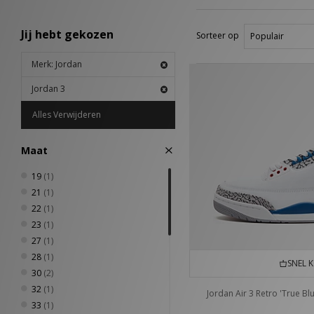
Jij hebt gekozen
Sorteer op
Merk: Jordan
Jordan 3
Alles Verwijderen
Maat
19
(1)
21
(1)
22
(1)
23
(1)
27
(1)
28
(1)
SNEL 
30
(2)
32
(1)
Jordan Air 3 Retro 'True Bl
33
(1)