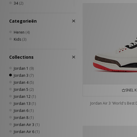
34
(2)
35
(1)
40
(2)
Categorieën
40.5
(1)
41
(2)
Heren
(4)
42
(3)
Kids
(3)
42.5
(2)
43
(3)
Collections
44
(4)
44.5
(2)
Jordan 1
(9)
45
(3)
Jordan 3
(7)
45.5
(3)
Jordan 4
(5)
46
(2)
Jordan 5
(2)
SNEL 
47
(1)
Jordan 12
(1)
47.5
(2)
Jordan Air 3 'World's Best 
Jordan 13
(1)
Jordan 6
(1)
Jordan 8
(1)
Jordan Air 3
(1)
Jordan Air 6
(1)