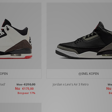
KOPEN
SNEL KOPEN
Dad'
€210,00
Jordan x Levi's Air 3 Retro
Was
W
Nu
N
€175,00
Bespaar 17%
Be