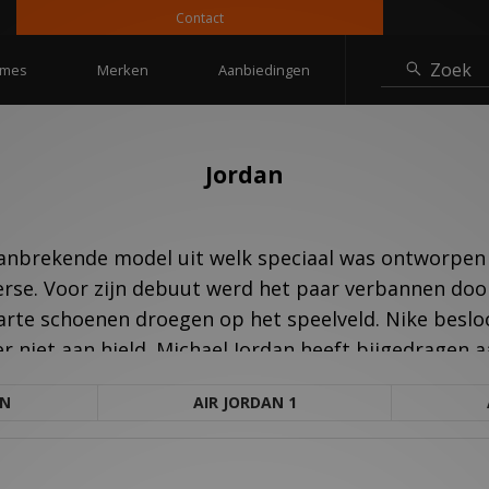
Contact
10
Zoek
mes
Merken
Aanbiedingen
Jordan
aanbrekende model uit welk speciaal was ontworpen 
erse. Voor zijn debuut werd het paar verbannen d
arte schoenen droegen op het speelveld. Nike besl
er niet aan hield. Michael Jordan heeft bijgedragen 
AN
AIR JORDAN 1