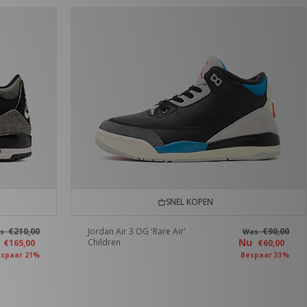
SNEL KOPEN
€210,00
Jordan Air 3 OG 'Rare Air'
€90,00
as
Was
u
Nu
Children
€165,00
€60,00
spaar 21%
Bespaar 33%