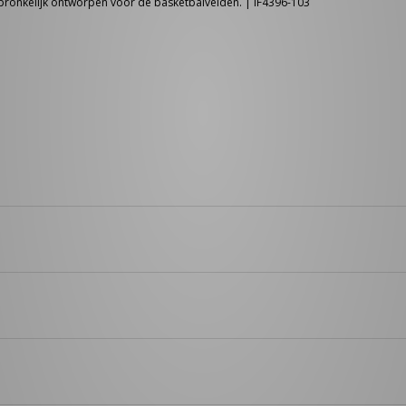
pronkelijk ontworpen voor de basketbalvelden. | IF4396-103