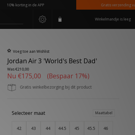
0% korting in de APP
Gratis verzending vanaf €
Winkelmandje is leeg
Voeg toe aan Wishlist
Jordan Air 3 'World's Best Dad'
Was
€210,00
Nu
€175,00
(Bespaar 17%)
Gratis winkelbezorging bij dit product
Selecteer maat
Maattabel
42
43
44
44.5
45
45.5
46