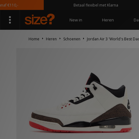
110,-
Betaal flexibel met Klarna
New in
Heren
Da
Home
Heren
Schoenen
Jordan Air 3 'World's Best Da