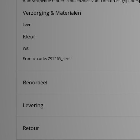
doorschijnende rubberen buitenzolen voor comfort en grip, oors
Verzorging & Materialen
Leer
Kleur
Wit
Productcode: 791265_sizenl
Beoordeel
Levering
Retour