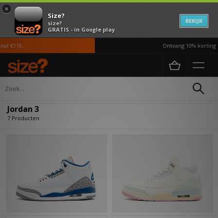
×
Size?
BEKIJK
size?
GRATIS - in Google play
f €110,-
Ontvang 10% korting in
Home
Jordan 3
Verfijn
Jordan 3
7 Producten