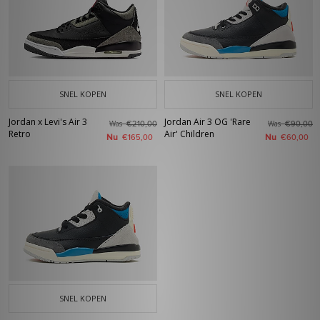
SNEL KOPEN
SNEL KOPEN
Jordan x Levi's Air 3
Jordan Air 3 OG 'Rare
Was
Was
€210,00
€90,00
Retro
Air' Children
Nu
Nu
€165,00
€60,00
SNEL KOPEN