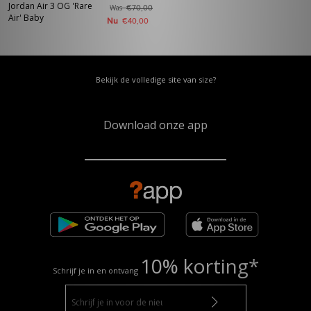
Jordan Air 3 OG 'Rare
Was
€70,00
Air' Baby
Nu
€40,00
Bekijk de volledige site van size?
Download onze app
10% korting*
Schrijf je in en ontvang