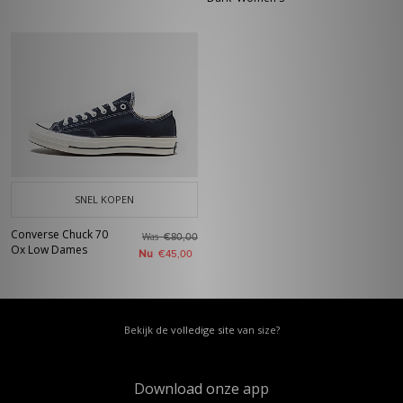
SNEL KOPEN
Converse Chuck 70
Was
€80,00
Ox Low Dames
Nu
€45,00
Bekijk de volledige site van size?
Download onze app