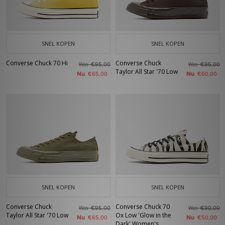
SNEL KOPEN
SNEL KOPEN
Converse Chuck 70 Hi
Converse Chuck
Was
Was
€95,00
€95,00
Taylor All Star '70 Low
Nu
Nu
€65,00
€60,00
SNEL KOPEN
SNEL KOPEN
Converse Chuck
Converse Chuck 70
Was
Was
€95,00
€90,00
Taylor All Star '70 Low
Ox Low 'Glow in the
Nu
Nu
€65,00
€50,00
Dark' Women's