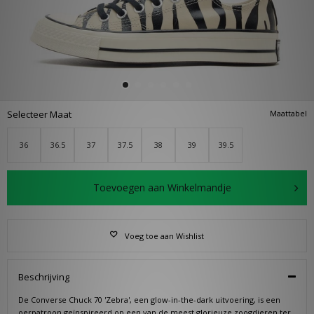
Selecteer Maat
Maattabel
36
36.5
37
37.5
38
39
39.5
Toevoegen aan Winkelmandje
Voeg toe aan Wishlist
Beschrijving
De Converse Chuck 70 'Zebra', een glow-in-the-dark uitvoering, is een
oerpatroon geïnspireerd op een van de meest glorieuze zoogdieren ter