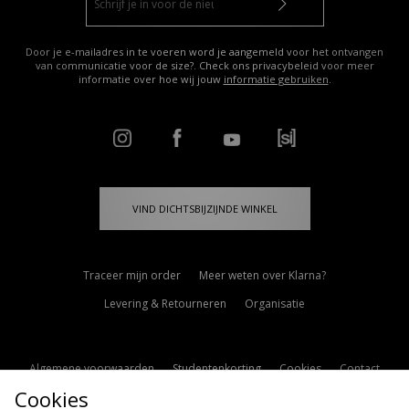
Door je e-mailadres in te voeren word je aangemeld voor het ontvangen
van communicatie voor de size?. Check ons privacybeleid voor meer
informatie over hoe wij jouw
informatie gebruiken
.
VIND DICHTSBIJZIJNDE WINKEL
Traceer mijn order
Meer weten over Klarna?
Levering & Retourneren
Organisatie
Algemene voorwaarden
Studentenkorting
Cookies
Contact
Cookies
Cookie Instellingen
Modern Slavery Statement