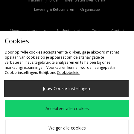
Traceer mijn order
Meer weten over Klarna?
Levering & Retourneren
Organisatie
Algemene voorwaarden
Studentenkorting
Cookies
Contact
Cookies
Cookie Instellingen
Modern Slavery Statement
Door op "Alle cookies accepteren" te klikken, ga je akkoord met het
opslaan van cookies op je apparaat om de sitenavigatie te
verbeteren, het sitegebruik te analyseren en te helpen bij onze
marketinginspanningen. Voorkeuren kunnen worden aangepast in
Cookie-instellingen. Bekijk ons
Cookiebeleid
Verzenden Naar
Jouw Cookie Instellingen
Nederland
Wij accepteren de volgende betaalmethoden
Accepteer alle cookies
Bezoek onze bedrijfspagina
www.jdplc.com
Weiger alle cookies
Copyright © 2026 size?, Alle rechten voorbehouden