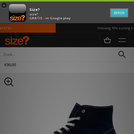
×
Size?
BEKIJK
size?
GRATIS - in Google play
€110,-
Ontvang 10% korting in 
Home
Heren
Schoenen
Vans Authentic Hi 2.0
€90,00