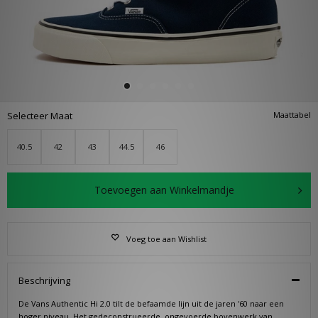
Selecteer Maat
Maattabel
40.5
42
43
44.5
46
Toevoegen aan Winkelmandje
Voeg toe aan Wishlist
Beschrijving
De Vans Authentic Hi 2.0 tilt de befaamde lijn uit de jaren '60 naar een
hoger niveau. Het gedeconstrueerde, ongevoerde bovenwerk van