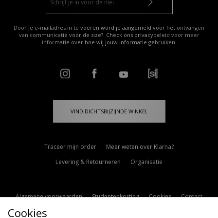
Door je e-mailadres in te voeren word je aangemeld voor het ontvangen
van communicatie voor de size?. Check ons privacybeleid voor meer
informatie over hoe wij jouw
informatie gebruiken
.
VIND DICHTSBIJZIJNDE WINKEL
Traceer mijn order
Meer weten over Klarna?
Levering & Retourneren
Organisatie
Algemene voorwaarden
Studentenkorting
Cookies
Contact
Cookies
Cookie Instellingen
Modern Slavery Statement