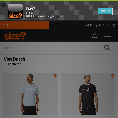
×
Size?
BEKIJK
size?
GRATIS - in Google play
€110,-
Ontvang 10% korting in 
Home
Von Dutch
Verfijn
Von Dutch
9 Producten