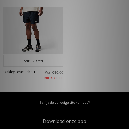
SNEL KOPEN
Oakley Beach Short
Was
€50,00
Nu
€30,00
Bekijk de volledige site van size?
Download onze app