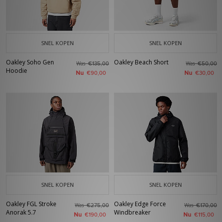
SNEL KOPEN
SNEL KOPEN
Oakley Soho Gen
Oakley Beach Short
Was
Was
€135,00
€50,00
Hoodie
Nu
Nu
€90,00
€30,00
SNEL KOPEN
SNEL KOPEN
Oakley FGL Stroke
Oakley Edge Force
Was
Was
€275,00
€170,00
Anorak 5.7
Windbreaker
Nu
Nu
€190,00
€115,00