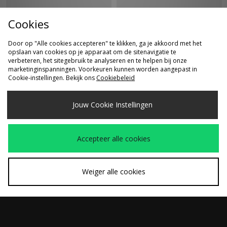
Cookies
Door op "Alle cookies accepteren" te klikken, ga je akkoord met het
opslaan van cookies op je apparaat om de sitenavigatie te
verbeteren, het sitegebruik te analyseren en te helpen bij onze
marketinginspanningen. Voorkeuren kunnen worden aangepast in
Cookie-instellingen. Bekijk ons
Cookiebeleid
SNEL KOPEN
SNEL KOPEN
Jouw Cookie Instellingen
Nike Air Max 95
Nike Air Max 90
€190,00
€160,00
Accepteer alle cookies
Weiger alle cookies
SNEL KOPEN
SNEL KOPEN