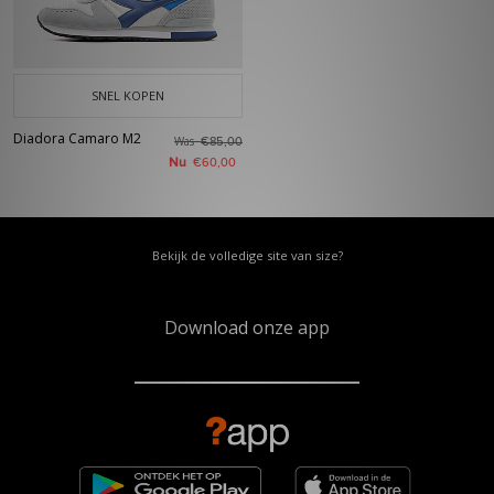
SNEL KOPEN
Diadora Camaro M2
Was
€85,00
Nu
€60,00
Bekijk de volledige site van size?
Download onze app