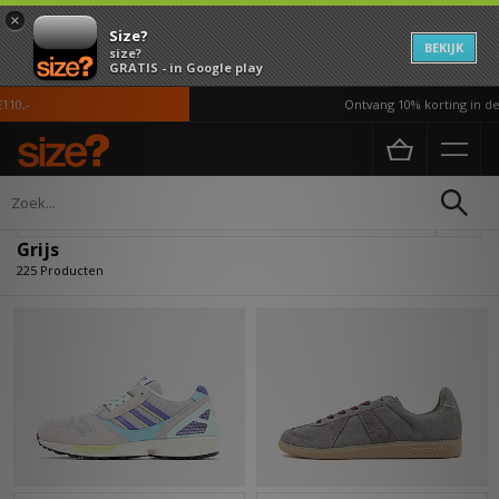
×
Size?
BEKIJK
size?
GRATIS - in Google play
Ontvang 10% korting in de APP*
Home
Grijs
Verfijn
Grijs
225 Producten