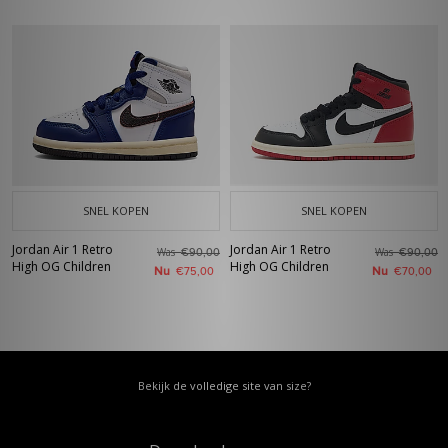
SNEL KOPEN
SNEL KOPEN
Jordan Air 1 Retro
Jordan Air 1 Retro
Was
Was
€90,00
€90,00
High OG Children
High OG Children
Nu
Nu
€75,00
€70,00
Bekijk de volledige site van size?