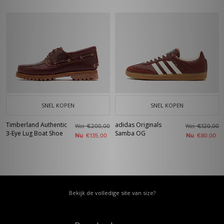
SNEL KOPEN
SNEL KOPEN
Timberland Authentic
adidas Originals
Was
Was
€200,00
€120,00
3-Eye Lug Boat Shoe
Samba OG
Nu
Nu
€135,00
€80,00
Bekijk de volledige site van size?