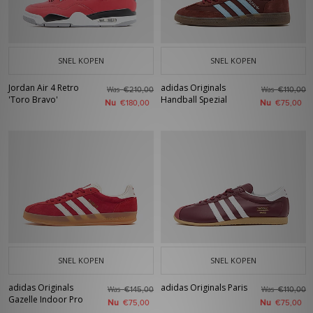
SNEL KOPEN
SNEL KOPEN
Jordan Air 4 Retro
adidas Originals
Was
Was
€210,00
€110,00
'Toro Bravo'
Handball Spezial
Nu
Nu
€180,00
€75,00
SNEL KOPEN
SNEL KOPEN
adidas Originals
adidas Originals Paris
Was
Was
€145,00
€110,00
Gazelle Indoor Pro
Nu
Nu
€75,00
€75,00