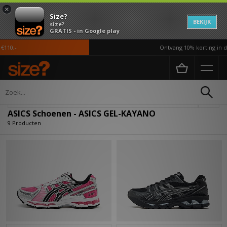
×
Size?
BEKIJK
size?
GRATIS - in Google play
10,-
Ontvang 10% korting in de
Home
Heren
Schoenen
Verfijn
ASICS Schoenen - ASICS GEL-KAYANO
9 Producten