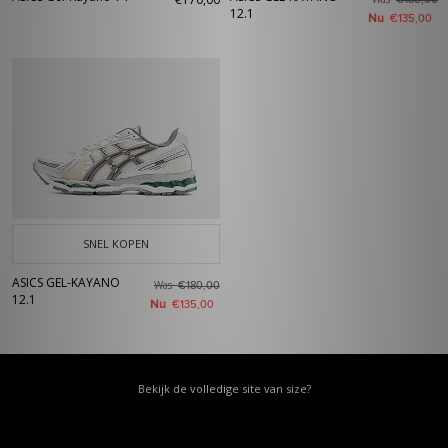
€180,00
12.1
Nu
€135,00
SNEL KOPEN
ASICS GEL-KAYANO
Was
€180,00
12.1
Nu
€135,00
Bekijk de volledige site van size?