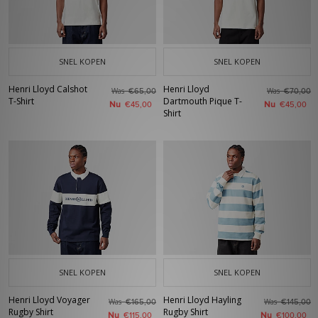
SNEL KOPEN
SNEL KOPEN
Henri Lloyd Calshot
Henri Lloyd
Was
Was
€65,00
€70,00
T-Shirt
Dartmouth Pique T-
Nu
Nu
€45,00
€45,00
Shirt
SNEL KOPEN
SNEL KOPEN
Henri Lloyd Voyager
Henri Lloyd Hayling
Was
Was
€165,00
€145,00
Rugby Shirt
Rugby Shirt
Nu
Nu
€115,00
€100,00