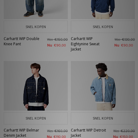
SNEL KOPEN
SNEL KOPEN
Carhartt WIP Double
Carhartt WIP
Was
Was
€150,00
€130,00
Knee Pant
Eightynine Sweat
Nu
Nu
€90,00
€90,00
Jacket
SNEL KOPEN
SNEL KOPEN
Carhartt WIP Belmar
Carhartt WIP Detroit
Was
Was
€160,00
€220,00
Denim Jacket
Jacket
Nu
Nu
€110,00
€150,00