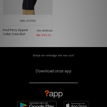
SNEL KOPEN
Fred Perry Zipped
Was
€140,00
Collar Crew Shirt
Nu
€90,00
Bekijk de volledige site van size?
Download onze app