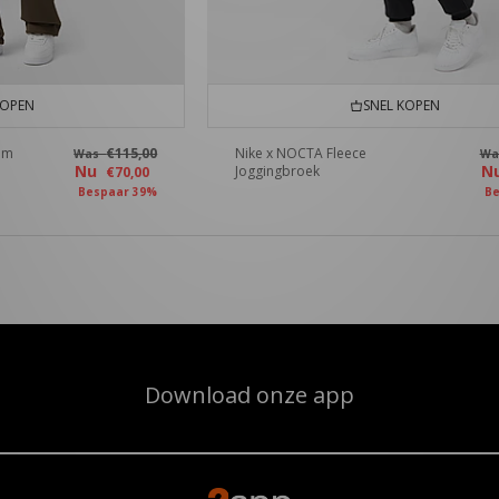
KOPEN
SNEL KOPEN
em
€115,00
Nike x NOCTA Fleece
Was
W
Nu
N
Joggingbroek
€70,00
Bespaar 39%
Be
Download onze app