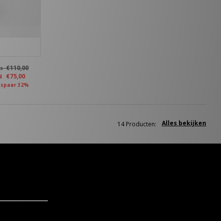
€110,00
as
u
€75,00
spaar 32%
Alles bekijken
14 Producten: