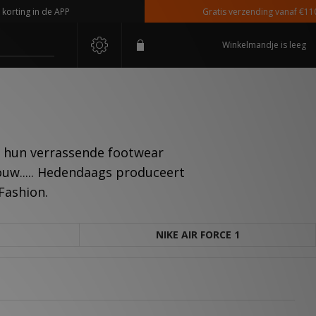
g in de APP
Gratis verzending vanaf €110,-
Winkelmandje is leeg
m hun verrassende footwear
rouw..... Hedendaags produceert
Fashion.
NIKE AIR FORCE 1