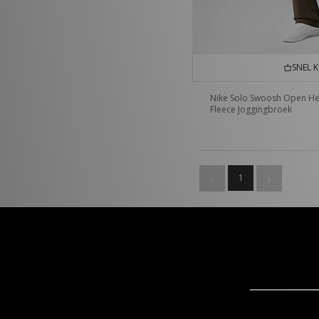
SNEL 
Nike Solo Swoosh Open H
Fleece Joggingbroek
1