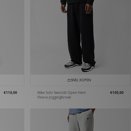
SNEL KOPEN
€110,00
Nike Solo Swoosh Open Hem
€105,00
Fleece Joggingbroek