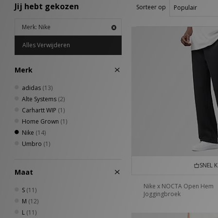
Jij hebt gekozen
Sorteer op
Merk: Nike
Alles Verwijderen
Merk
adidas
(13)
Alte Systems
(2)
Carhartt WIP
(1)
Home Grown
(1)
Nike
(14)
Umbro
(1)
SNEL 
Maat
Nike x NOCTA Open Hem
S
(11)
Joggingbroek
M
(12)
L
(11)