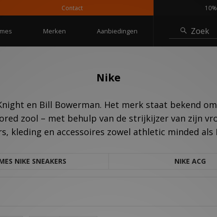
Contact
10% kortin
Zoek
mes
Merken
Aanbiedingen
Nike
 Knight en Bill Bowerman. Het merk staat bekend o
ored zool – met behulp van de strijkijzer van zijn v
s, kleding en accessoires zowel athletic minded als 
MES NIKE SNEAKERS
NIKE ACG