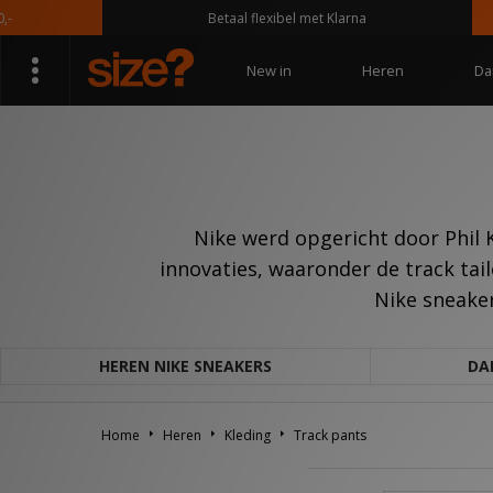
Betaal flexibel met Klarna
New in
Heren
Da
Nike werd opgericht door Phil
innovaties, waaronder de track tail
Nike sneaker
HEREN NIKE SNEAKERS
DA
Home
Heren
Kleding
Track pants