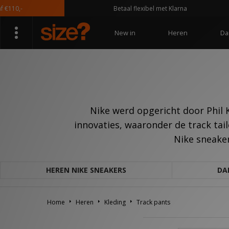
10,-
Betaal flexibel met Klarna
New in
Heren
Da
Nike werd opgericht door Phil
innovaties, waaronder de track tail
Nike sneaker
HEREN NIKE SNEAKERS
DA
Home
Heren
Kleding
Track pants