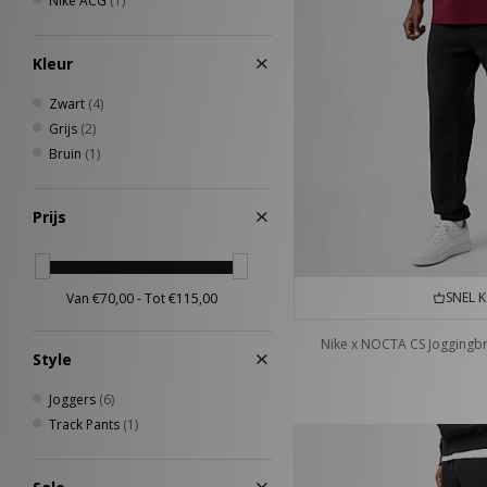
Nike ACG
(1)
Kleur
Zwart
(4)
Grijs
(2)
Bruin
(1)
Prijs
SNEL 
Nike x NOCTA CS Joggingb
Style
Joggers
(6)
Track Pants
(1)