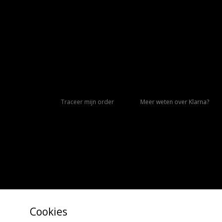
Traceer mijn order
Meer weten over Klarna?
Cookies