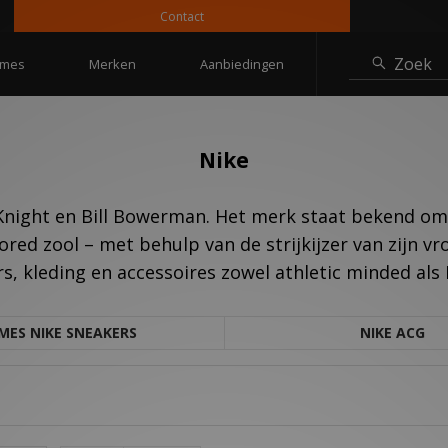
Contact
10%
Zoek
mes
Merken
Aanbiedingen
Nike
 Knight en Bill Bowerman. Het merk staat bekend o
ored zool – met behulp van de strijkijzer van zijn v
s, kleding en accessoires zowel athletic minded als 
MES NIKE SNEAKERS
NIKE ACG