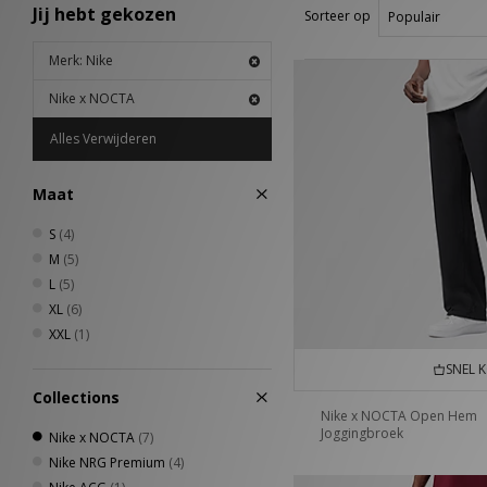
Jij hebt gekozen
Sorteer op
Merk: Nike
Nike x NOCTA
Alles Verwijderen
Maat
S
(4)
M
(5)
L
(5)
XL
(6)
XXL
(1)
SNEL 
Collections
Nike x NOCTA Open Hem
Joggingbroek
Nike x NOCTA
(7)
Nike NRG Premium
(4)