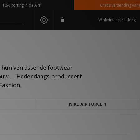
 korting in de APP
Gratis verzending vanaf €1
Winkelmandje is leeg
m hun verrassende footwear
rouw..... Hedendaags produceert
Fashion.
NIKE AIR FORCE 1