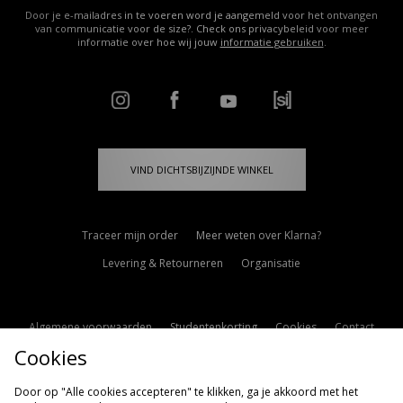
Door je e-mailadres in te voeren word je aangemeld voor het ontvangen
van communicatie voor de size?. Check ons privacybeleid voor meer
informatie over hoe wij jouw
informatie gebruiken
.
VIND DICHTSBIJZIJNDE WINKEL
Traceer mijn order
Meer weten over Klarna?
Levering & Retourneren
Organisatie
Algemene voorwaarden
Studentenkorting
Cookies
Contact
Cookies
Cookie Instellingen
Modern Slavery Statement
Door op "Alle cookies accepteren" te klikken, ga je akkoord met het