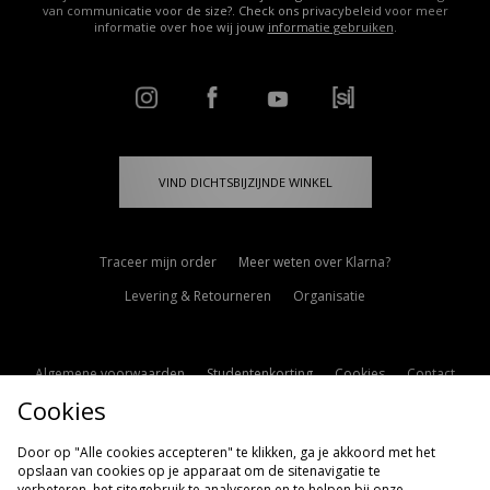
van communicatie voor de size?. Check ons privacybeleid voor meer
informatie over hoe wij jouw
informatie gebruiken
.
VIND DICHTSBIJZIJNDE WINKEL
Traceer mijn order
Meer weten over Klarna?
Levering & Retourneren
Organisatie
Algemene voorwaarden
Studentenkorting
Cookies
Contact
Cookies
Cookie Instellingen
Modern Slavery Statement
Door op "Alle cookies accepteren" te klikken, ga je akkoord met het
opslaan van cookies op je apparaat om de sitenavigatie te
verbeteren, het sitegebruik te analyseren en te helpen bij onze