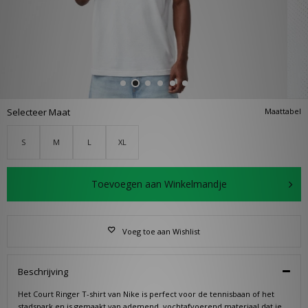
Selecteer Maat
Maattabel
S
M
L
XL
Toevoegen aan Winkelmandje
Voeg toe aan Wishlist
Beschrijving
Het Court Ringer T-shirt van Nike is perfect voor de tennisbaan of het
stadspark en is gemaakt van ademend, vochtafvoerend materiaal dat je