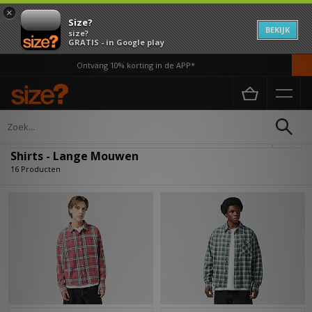
×
Size?
BEKIJK
size?
GRATIS - in Google play
Ontvang 10% korting in de APP*
Home
Heren
Kleding
Shirts
Verfijn
Shirts - Lange Mouwen
16 Producten