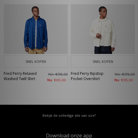
SNEL KOPEN
SNEL KOPEN
Fred Perry Relaxed
Fred Perry Ripstop
Was
Was
€115,00
€175,00
Washed Twill Shirt
Pocket Overshirt
Nu
Nu
€65,00
€95,00
Bekijk de volledige site van size?
Download onze app