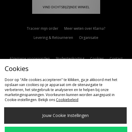
VIND DICHTSBIJZIJNDE WINKEL
Traceer mijn order
Meer weten over Klarna?
Levering & Retourneren
Organisatie
Algemene voorwaarden
Studentenkorting
Cookies
Contact
Cookies
Cookie Instellingen
Modern Slavery Statement
Door op "Alle cookies accepteren" te klikken, ga je akkoord met het
opslaan van cookies op je apparaat om de sitenavigatie te
verbeteren, het sitegebruik te analyseren en te helpen bij onze
marketinginspanningen. Voorkeuren kunnen worden aangepast in
Cookie-instellingen. Bekijk ons
Cookiebeleid
Verzenden Naar
Jouw Cookie Instellingen
Nederland